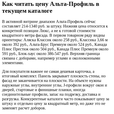
Как читать цену Альта-Профиль в
текущем каталоге
В активной витрине диапазон Альта-Профиль сейчас
составляет 214-1340 руб. за штуку. Нижняя цена относится к
конкретной позиции Люкс, а не к готовой стоимости
квадратного метра фасада. В первом товарном ряду видны
ориентиры: Аляска Классик около 258 руб., Классика 3,66 м
около 392 руб., Альта-Брус Премиум около 524 руб., Канада
Плюс Престиж около 504 руб., Канада Плюс Премиум около
591 руб., Блок-хаус около 386-547 руб. Верхняя граница
связана с доборами, например углами и околооконными
элементами.
Для покупателя важнее не самая дешевая карточка, а
итоговый комплект. Панель закрывает плоскость стены, но
фасад не заканчивается на плоскости. На объекте нужны
наружные углы, внутренние углы, J-профили вокруг окон и
дверей, стартовые и финишные планки, иногда
соединительные профили, запас на подрезку, доставка и
разгрузка. Конкурентные каталоги часто показывают цену за
штуку и отдельно цену за квадратный метр, но даже это не
заменяет расчет доборов.