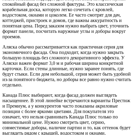
спокойный фасад без сложной фактуры. Это классическая
корабельная доска, которую легко сочетать с кровлей,
водостоком, окнами и цоколем. Ее часто смотрят для дач,
коттеджей, пристроек и домов, где важны аккуратность и
понятная цена. Перед заказом нужно выбрать цвет, уточнить
формат панели, посчитать наружные углы и доборы вокруг
проемов.
Аляска обычно рассматривается как практичная серия для
экономичного фасада. Она подходит, когда нужно закрыть
большую площадь без сложного декоративного эффекта. У
Аляски важен формат 3,0 м и рабочая ширина конкретной
карточки. Если стены длинные, нужно заранее понять, где
будут стыки. Если дом небольшой, серия может быть удобной
из-за понятного бюджета, но доборы все равно нужно считать
отдельно.
Канада Плюс выбирают, когда фасад должен выглядеть
насыщеннее. В этой линейке встречаются варианты Престиж
и Премиум, а у конкурентов часто показаны акриловые
позиции с более яркими цветами. Для покупателя это
означает, что нельзя сравнивать Канада Плюс только по
минимальной цене. Нужно смотреть цвет, серию,
совместимые доборы, наличие партии и то, как оттенок будет
выглядеть рядом с крышей, водостоком и окнами.