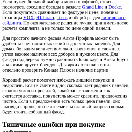
Если нужен большой выбор и много профилей, стоит
посмотреть соседние бренды в разделе
Grand Line
и
Docke
.
Если покупатель сравнивает по фактуре и цене, полезны
страницы
VOX
,
Ю-Пласт
,
Tecos
и общий раздел
винилового
сайдинга
. Но окончательное решение лучше принимать после
расчета комплекта, а не только по цене одной панели.
Для простого дачного фасада Альта-Профиль может быть
удобен за счет понятных серий и доступных панелей. Для
дома с большим количеством окон, фронтонов и сложных
углов важнее наличие всех доборов в нужном цвете. Для
фасада под дерево нужно сравнивать Блок-хаус и Альта-Брус с
аналогами других брендов. Для ярких оттенков стоит
отдельно проверить Канада Плюс и наличие партии.
Хороший расчет помогает избежать лишней покупки и
недостачи. Если в смете видно, сколько идет рядовых панелей,
сколько углов и профилей, какой запас заложен и как
считается доставка, покупатель может сравнить предложения
честно. Если в предложении есть только цена панели, оно
выглядит проще, но не отвечает на главный вопрос: сколько
будет стоить собранный фасад.
Типичные ошибки при покупке