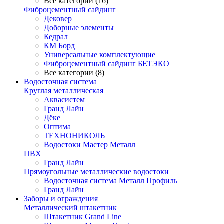
Все категории (16)
Фиброцементный сайдинг
Дековер
Доборные элементы
Кедрал
КМ Борд
Универсальные комплектующие
Фиброцементный сайдинг БЕТЭКО
Все категории (8)
Водосточная система
Круглая металлическая
Аквасистем
Гранд Лайн
Дёке
Оптима
ТЕХНОНИКОЛЬ
Водостоки Мастер Металл
ПВХ
Гранд Лайн
Прямоугольные металлические водостоки
Водосточная система Металл Профиль
Гранд Лайн
Заборы и ограждения
Металлический штакетник
Штакетник Grand Line