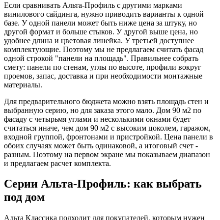
Если сравнивать Альта-Профиль с другими марками
винилового сайдинга, нужно приводить варианты к одной
базе. У одной панели может быть ниже цена за штуку, но
другой формат и больше стыков. У другой выше цена, но
удобнее длина и цветовая линейка. У третьей доступнее
комплектующие. Поэтому мы не предлагаем считать фасад
одной строкой "панели на площадь". Правильнее собрать
смету: панели по стенам, углы по высоте, профили вокруг
проемов, запас, доставка и при необходимости монтажные
материалы.
Для предварительного бюджета можно взять площадь стен и
выбранную серию, но для заказа этого мало. Дом 90 м2 по
фасаду с четырьмя углами и несколькими окнами будет
считаться иначе, чем дом 90 м2 с высоким цоколем, гаражом,
входной группой, фронтонами и пристройкой. Цена панели в
обоих случаях может быть одинаковой, а итоговый счет -
разным. Поэтому на первом экране мы показываем диапазон
и предлагаем расчет комплекта.
Серии Альта-Профиль: как выбрать
под дом
Альта Классика подходит для покупателей, которым нужен