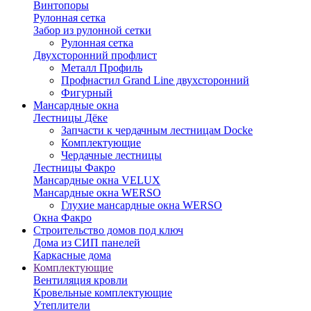
Винтопоры
Рулонная сетка
Забор из рулонной сетки
Рулонная сетка
Двухсторонний профлист
Металл Профиль
Профнастил Grand Line двухсторонний
Фигурный
Мансардные окна
Лестницы Дёке
Запчасти к чердачным лестницам Docke
Комплектующие
Чердачные лестницы
Лестницы Факро
Мансардные окна VELUX
Мансардные окна WERSO
Глухие мансардные окна WERSO
Окна Факро
Строительство домов под ключ
Дома из СИП панелей
Каркасные дома
Комплектующие
Вентиляция кровли
Кровельные комплектующие
Утеплители