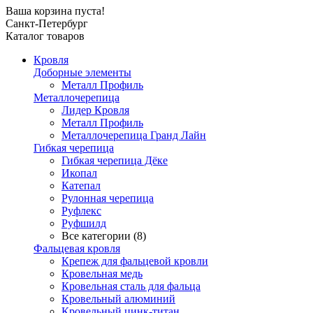
Ваша корзина пуста!
Санкт-Петербург
Каталог товаров
Кровля
Доборные элементы
Металл Профиль
Металлочерепица
Лидер Кровля
Металл Профиль
Металлочерепица Гранд Лайн
Гибкая черепица
Гибкая черепица Дёке
Икопал
Катепал
Рулонная черепица
Руфлекс
Руфшилд
Все категории (8)
Фальцевая кровля
Крепеж для фальцевой кровли
Кровельная медь
Кровельная сталь для фальца
Кровельный алюминий
Кровельный цинк-титан