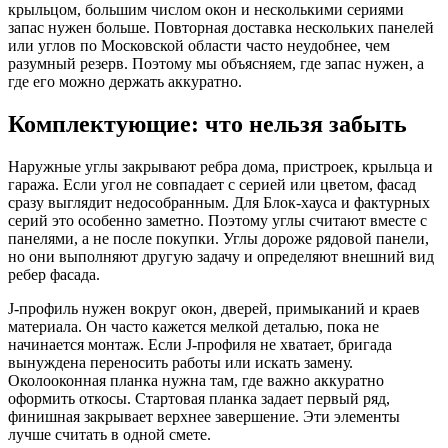
крыльцом, большим числом окон и несколькими сериями
запас нужен больше. Повторная доставка нескольких панелей
или углов по Московской области часто неудобнее, чем
разумный резерв. Поэтому мы объясняем, где запас нужен, а
где его можно держать аккуратно.
Комплектующие: что нельзя забыть
Наружные углы закрывают ребра дома, пристроек, крыльца и
гаража. Если угол не совпадает с серией или цветом, фасад
сразу выглядит недособранным. Для Блок-хауса и фактурных
серий это особенно заметно. Поэтому углы считают вместе с
панелями, а не после покупки. Углы дороже рядовой панели,
но они выполняют другую задачу и определяют внешний вид
ребер фасада.
J-профиль нужен вокруг окон, дверей, примыканий и краев
материала. Он часто кажется мелкой деталью, пока не
начинается монтаж. Если J-профиля не хватает, бригада
вынуждена переносить работы или искать замену.
Околооконная планка нужна там, где важно аккуратно
оформить откосы. Стартовая планка задает первый ряд,
финишная закрывает верхнее завершение. Эти элементы
лучше считать в одной смете.