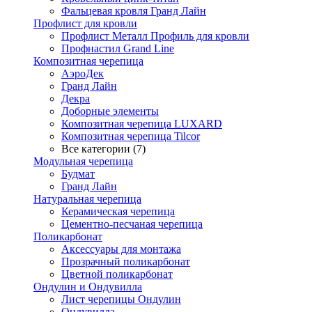
Фальцевая кровля Гранд Лайн
Профлист для кровли
Профлист Металл Профиль для кровли
Профнастил Grand Line
Композитная черепица
АэроДек
Гранд Лайн
Декра
Доборные элементы
Композитная черепица LUXARD
Композитная черепица Tilcor
Все категории (7)
Модульная черепица
Будмат
Гранд Лайн
Натуральная черепица
Керамическая черепица
Цементно-песчаная черепица
Поликарбонат
Аксессуары для монтажа
Прозрачный поликарбонат
Цветной поликарбонат
Ондулин и Ондувилла
Лист черепицы Ондулин
Ондувилла