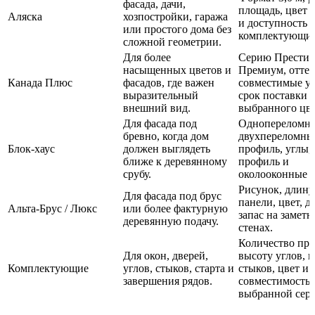
фасада, дачи,
площадь, цвет 
Аляска
хозпостройки, гаража
и доступность
или простого дома без
комплектующих
сложной геометрии.
Для более
Серию Престиж
насыщенных цветов и
Премиум, оттен
Канада Плюс
фасадов, где важен
совместимые у
выразительный
срок поставки
внешний вид.
выбранного цве
Для фасада под
Однопереломн
бревно, когда дом
двухпереломны
Блок-хаус
должен выглядеть
профиль, углы, 
ближе к деревянному
профиль и
срубу.
околооконные 
Рисунок, длину
Для фасада под брус
панели, цвет, д
Альта-Брус / Люкс
или более фактурную
запас на замет
деревянную подачу.
стенах.
Количество про
Для окон, дверей,
высоту углов, м
Комплектующие
углов, стыков, старта и
стыков, цвет и
завершения рядов.
совместимость 
выбранной сери