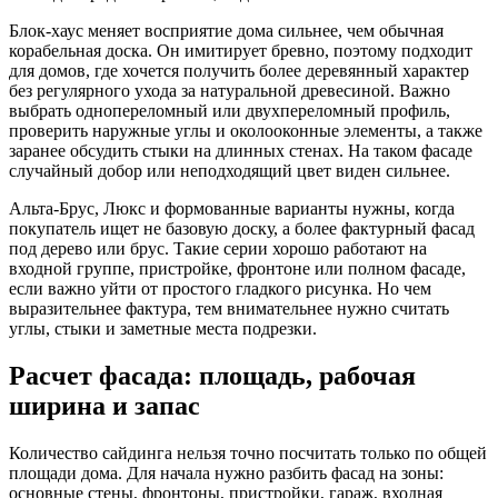
Блок-хаус меняет восприятие дома сильнее, чем обычная
корабельная доска. Он имитирует бревно, поэтому подходит
для домов, где хочется получить более деревянный характер
без регулярного ухода за натуральной древесиной. Важно
выбрать однопереломный или двухпереломный профиль,
проверить наружные углы и околооконные элементы, а также
заранее обсудить стыки на длинных стенах. На таком фасаде
случайный добор или неподходящий цвет виден сильнее.
Альта-Брус, Люкс и формованные варианты нужны, когда
покупатель ищет не базовую доску, а более фактурный фасад
под дерево или брус. Такие серии хорошо работают на
входной группе, пристройке, фронтоне или полном фасаде,
если важно уйти от простого гладкого рисунка. Но чем
выразительнее фактура, тем внимательнее нужно считать
углы, стыки и заметные места подрезки.
Расчет фасада: площадь, рабочая
ширина и запас
Количество сайдинга нельзя точно посчитать только по общей
площади дома. Для начала нужно разбить фасад на зоны:
основные стены, фронтоны, пристройки, гараж, входная