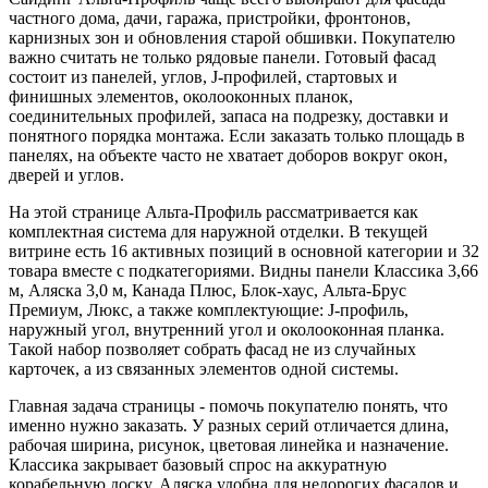
частного дома, дачи, гаража, пристройки, фронтонов,
карнизных зон и обновления старой обшивки. Покупателю
важно считать не только рядовые панели. Готовый фасад
состоит из панелей, углов, J-профилей, стартовых и
финишных элементов, околооконных планок,
соединительных профилей, запаса на подрезку, доставки и
понятного порядка монтажа. Если заказать только площадь в
панелях, на объекте часто не хватает доборов вокруг окон,
дверей и углов.
На этой странице Альта-Профиль рассматривается как
комплектная система для наружной отделки. В текущей
витрине есть 16 активных позиций в основной категории и 32
товара вместе с подкатегориями. Видны панели Классика 3,66
м, Аляска 3,0 м, Канада Плюс, Блок-хаус, Альта-Брус
Премиум, Люкс, а также комплектующие: J-профиль,
наружный угол, внутренний угол и околооконная планка.
Такой набор позволяет собрать фасад не из случайных
карточек, а из связанных элементов одной системы.
Главная задача страницы - помочь покупателю понять, что
именно нужно заказать. У разных серий отличается длина,
рабочая ширина, рисунок, цветовая линейка и назначение.
Классика закрывает базовый спрос на аккуратную
корабельную доску. Аляска удобна для недорогих фасадов и