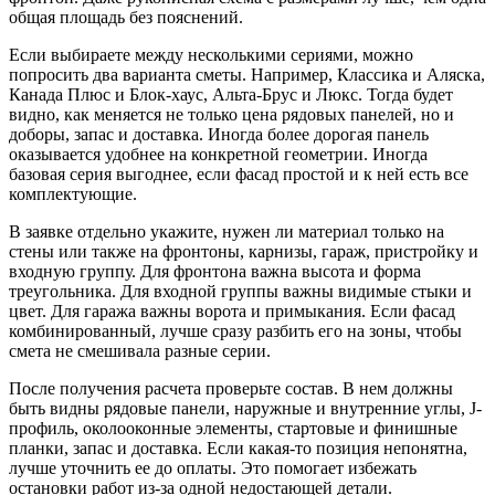
общая площадь без пояснений.
Если выбираете между несколькими сериями, можно
попросить два варианта сметы. Например, Классика и Аляска,
Канада Плюс и Блок-хаус, Альта-Брус и Люкс. Тогда будет
видно, как меняется не только цена рядовых панелей, но и
доборы, запас и доставка. Иногда более дорогая панель
оказывается удобнее на конкретной геометрии. Иногда
базовая серия выгоднее, если фасад простой и к ней есть все
комплектующие.
В заявке отдельно укажите, нужен ли материал только на
стены или также на фронтоны, карнизы, гараж, пристройку и
входную группу. Для фронтона важна высота и форма
треугольника. Для входной группы важны видимые стыки и
цвет. Для гаража важны ворота и примыкания. Если фасад
комбинированный, лучше сразу разбить его на зоны, чтобы
смета не смешивала разные серии.
После получения расчета проверьте состав. В нем должны
быть видны рядовые панели, наружные и внутренние углы, J-
профиль, околооконные элементы, стартовые и финишные
планки, запас и доставка. Если какая-то позиция непонятна,
лучше уточнить ее до оплаты. Это помогает избежать
остановки работ из-за одной недостающей детали.