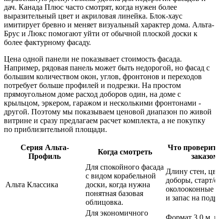
дач. Канада Плюс часто смотрят, когда нужен более
выразительный цвет и акриловая линейка. Блок-хаус
имитирует бревно и меняет визуальный характер дома. Альта-
Брус и Люкс помогают уйти от обычной плоской доски к
более фактурному фасаду.
Цена одной панели не показывает стоимость фасада.
Например, рядовая панель может быть недорогой, но фасад с
большим количеством окон, углов, фронтонов и переходов
потребует больше профилей и подрезки. На простом
прямоугольном доме расход доборов один, на доме с
крыльцом, эркером, гаражом и несколькими фронтонами -
другой. Поэтому мы показываем ценовой диапазон по живой
витрине и сразу предлагаем расчет комплекта, а не покупку
по приблизительной площади.
Серия Альта-
Что проверить
Когда смотреть
Профиль
заказом
Для спокойного фасада
Длину стен, цве
с видом корабельной
доборы, старт/
Альта Классика
доски, когда нужна
околооконные 
понятная базовая
и запас на подр
облицовка.
Для экономичного
Формат 3,0 м, 