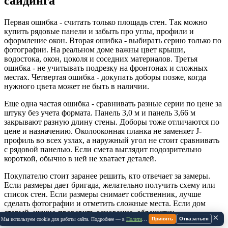
сайдинга
Первая ошибка - считать только площадь стен. Так можно
купить рядовые панели и забыть про углы, профили и
оформление окон. Вторая ошибка - выбирать серию только по
фотографии. На реальном доме важны цвет крыши,
водостока, окон, цоколя и соседних материалов. Третья
ошибка - не учитывать подрезку на фронтонах и сложных
местах. Четвертая ошибка - докупать доборы позже, когда
нужного цвета может не быть в наличии.
Еще одна частая ошибка - сравнивать разные серии по цене за
штуку без учета формата. Панель 3,0 м и панель 3,66 м
закрывают разную длину стены. Доборы тоже отличаются по
цене и назначению. Околооконная планка не заменяет J-
профиль во всех узлах, а наружный угол не стоит сравнивать
с рядовой панелью. Если смета выглядит подозрительно
короткой, обычно в ней не хватает деталей.
Покупателю стоит заранее решить, кто отвечает за замеры.
Если размеры дает бригада, желательно получить схему или
список стен. Если размеры снимает собственник, лучше
сделать фотографии и отметить сложные места. Если дом
старый, нужно проверить основание, обрешетку,
×
Принять
Отказаться
Мы используем cookie для работы сайта. Подробнее — в
Политике Cookie
.
вентиляционный зазор и места примыкания к кровле, цоколю