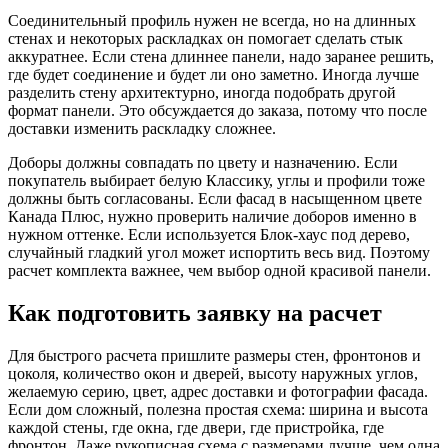
Соединительный профиль нужен не всегда, но на длинных
стенах и некоторых раскладках он помогает сделать стык
аккуратнее. Если стена длиннее панели, надо заранее решить,
где будет соединение и будет ли оно заметно. Иногда лучше
разделить стену архитектурно, иногда подобрать другой
формат панели. Это обсуждается до заказа, потому что после
доставки изменить раскладку сложнее.
Доборы должны совпадать по цвету и назначению. Если
покупатель выбирает белую Классику, углы и профили тоже
должны быть согласованы. Если фасад в насыщенном цвете
Канада Плюс, нужно проверить наличие доборов именно в
нужном оттенке. Если используется Блок-хаус под дерево,
случайный гладкий угол может испортить весь вид. Поэтому
расчет комплекта важнее, чем выбор одной красивой панели.
Как подготовить заявку на расчет
Для быстрого расчета пришлите размеры стен, фронтонов и
цоколя, количество окон и дверей, высоту наружных углов,
желаемую серию, цвет, адрес доставки и фотографии фасада.
Если дом сложный, полезна простая схема: ширина и высота
каждой стены, где окна, где двери, где пристройка, где
фронтон. Даже рукописная схема с размерами лучше, чем одна