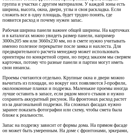
группа и участки с другим материалом. У каждой зоны есть
ширина, высота, окна, двери, углы и своя раскладка. Если
сложить все в одну площадь, будет трудно понять, где
появится расход и почему нужен запас.
Рабочая ширина панели важнее общей ширины. На карточках
и в каталогах можно увидеть размер панели, например
3000x205 мм или 3660x230 мм, но в смете нужно учитывать
именно полезное перекрытие после замка и нахлеста. Для
предварительного расчета менеджер может использовать
ориентиры по конкретной серии, но перед заказом мы сверяем
карточки, потому что разные панели и партии могут иметь
свои нюансы.
Проемы считаются отдельно. Крупные окна и двери можно
вычитать из площади, но вокруг них появляются J-профили,
околооконные планки и подрезка. Маленькие проемы иногда
лучше оставить в запасе, если рядом много стыков и нужно
сохранить аккуратный рисунок. На фронтонах расход растет
из-за диагональной подрезки. На сложных фасадах нужно
заранее показать фотографии или схему, чтобы смета была
ближе к реальности.
Запас на подрезку зависит от формы дома. На прямом фасаде
он может быть умеренным. На доме с фронтонами, эркерами,