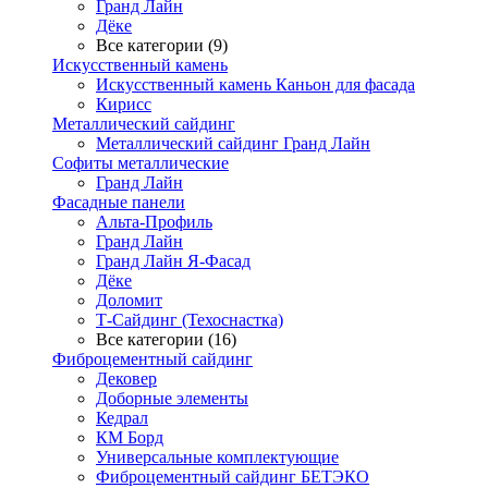
Гранд Лайн
Дёке
Все категории (9)
Искусственный камень
Искусственный камень Каньон для фасада
Кирисс
Металлический сайдинг
Металлический сайдинг Гранд Лайн
Софиты металлические
Гранд Лайн
Фасадные панели
Альта-Профиль
Гранд Лайн
Гранд Лайн Я-Фасад
Дёке
Доломит
Т-Сайдинг (Техоснастка)
Все категории (16)
Фиброцементный сайдинг
Дековер
Доборные элементы
Кедрал
КМ Борд
Универсальные комплектующие
Фиброцементный сайдинг БЕТЭКО