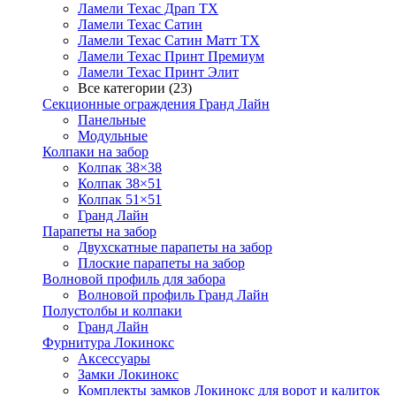
Ламели Техас Драп ТХ
Ламели Техас Сатин
Ламели Техас Сатин Матт ТХ
Ламели Техас Принт Премиум
Ламели Техас Принт Элит
Все категории (23)
Секционные ограждения Гранд Лайн
Панельные
Модульные
Колпаки на забор
Колпак 38×38
Колпак 38×51
Колпак 51×51
Гранд Лайн
Парапеты на забор
Двухскатные парапеты на забор
Плоские парапеты на забор
Волновой профиль для забора
Волновой профиль Гранд Лайн
Полустолбы и колпаки
Гранд Лайн
Фурнитура Локинокс
Аксессуары
Замки Локинокс
Комплекты замков Локинокс для ворот и калиток