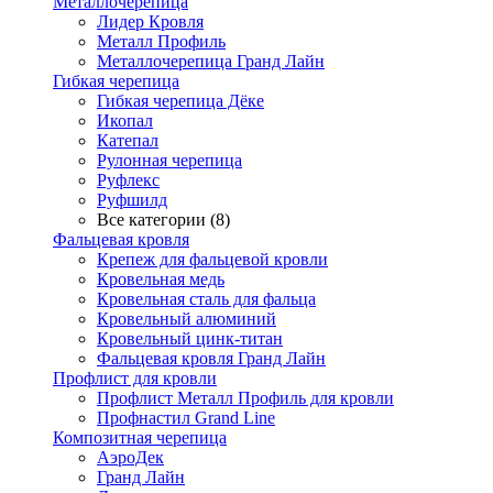
Металлочерепица
Лидер Кровля
Металл Профиль
Металлочерепица Гранд Лайн
Гибкая черепица
Гибкая черепица Дёке
Икопал
Катепал
Рулонная черепица
Руфлекс
Руфшилд
Все категории (8)
Фальцевая кровля
Крепеж для фальцевой кровли
Кровельная медь
Кровельная сталь для фальца
Кровельный алюминий
Кровельный цинк-титан
Фальцевая кровля Гранд Лайн
Профлист для кровли
Профлист Металл Профиль для кровли
Профнастил Grand Line
Композитная черепица
АэроДек
Гранд Лайн