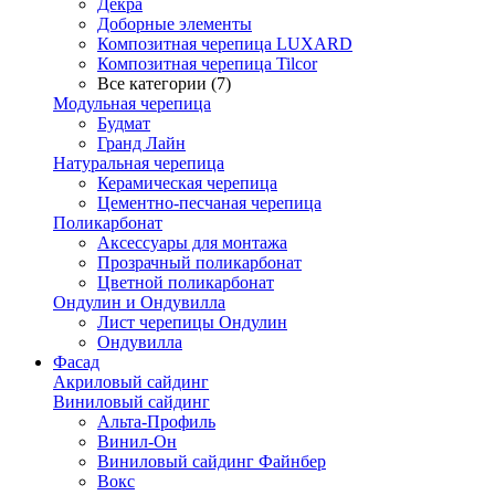
Декра
Доборные элементы
Композитная черепица LUXARD
Композитная черепица Tilcor
Все категории (7)
Модульная черепица
Будмат
Гранд Лайн
Натуральная черепица
Керамическая черепица
Цементно-песчаная черепица
Поликарбонат
Аксессуары для монтажа
Прозрачный поликарбонат
Цветной поликарбонат
Ондулин и Ондувилла
Лист черепицы Ондулин
Ондувилла
Фасад
Акриловый сайдинг
Виниловый сайдинг
Альта-Профиль
Винил-Он
Виниловый сайдинг Файнбер
Вокс