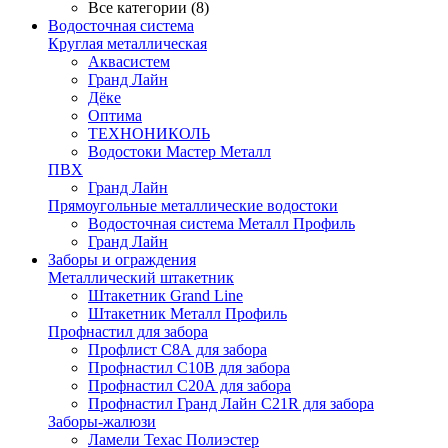
Все категории (8)
Водосточная система
Круглая металлическая
Аквасистем
Гранд Лайн
Дёке
Оптима
ТЕХНОНИКОЛЬ
Водостоки Мастер Металл
ПВХ
Гранд Лайн
Прямоугольные металлические водостоки
Водосточная система Металл Профиль
Гранд Лайн
Заборы и ограждения
Металлический штакетник
Штакетник Grand Line
Штакетник Металл Профиль
Профнастил для забора
Профлист С8А для забора
Профнастил С10В для забора
Профнастил С20А для забора
Профнастил Гранд Лайн С21R для забора
Заборы-жалюзи
Ламели Техас Полиэстер