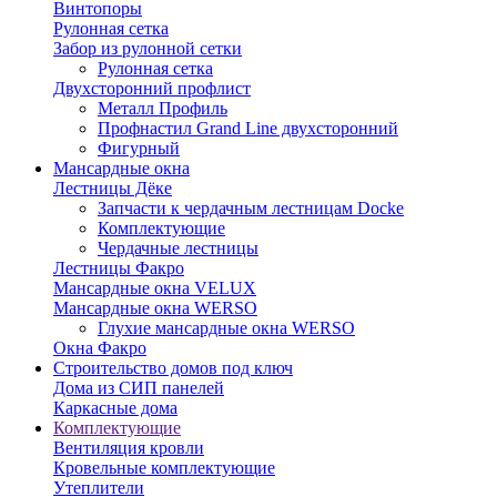
Винтопоры
Рулонная сетка
Забор из рулонной сетки
Рулонная сетка
Двухсторонний профлист
Металл Профиль
Профнастил Grand Line двухсторонний
Фигурный
Мансардные окна
Лестницы Дёке
Запчасти к чердачным лестницам Docke
Комплектующие
Чердачные лестницы
Лестницы Факро
Мансардные окна VELUX
Мансардные окна WERSO
Глухие мансардные окна WERSO
Окна Факро
Строительство домов под ключ
Дома из СИП панелей
Каркасные дома
Комплектующие
Вентиляция кровли
Кровельные комплектующие
Утеплители