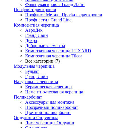
Фальцевая кровля Гранд Лайн
Профлист для кровли
Профлист Металл Профиль для кровли
Профнастил Grand Line
Композитная черепица
АэроДек
Гранд Лайн
Декра
Доборные элементы
Композитная черепица LUXARD
Композитная черепица Tilcor
Все категории (7)
Модульная черепица
Будмат
Гранд Лайн
Натуральная черепица
Керамическая черепица
Цементно-песчаная черепица
Поликарбонат
Аксессуары для монтажа
Прозрачный поликарбонат
Цветной поликарбонат
Ондулин и Ондувилла
Лист черепицы Ондулин
Ондувилла