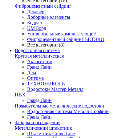
Все категории (16)
Фиброцементный сайдинг
Дековер
Доборные элементы
Кедрал
КМ Борд
Универсальные комплектующие
Фиброцементный сайдинг БЕТЭКО
Все категории (8)
Водосточная система
Круглая металлическая
Аквасистем
Гранд Лайн
Дёке
Оптима
ТЕХНОНИКОЛЬ
Водостоки Мастер Металл
ПВХ
Гранд Лайн
Прямоугольные металлические водостоки
Водосточная система Металл Профиль
Гранд Лайн
Заборы и ограждения
Металлический штакетник
Штакетник Grand Line