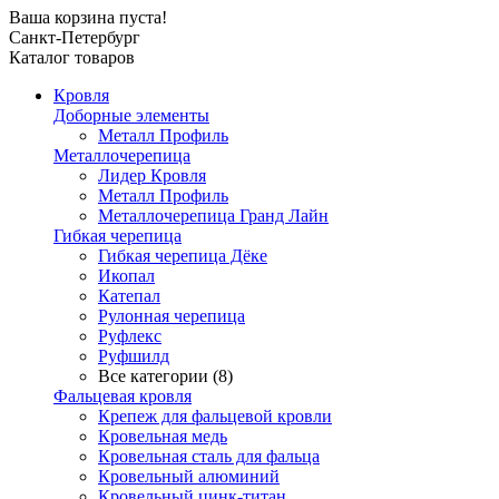
Ваша корзина пуста!
Санкт-Петербург
Каталог товаров
Кровля
Доборные элементы
Металл Профиль
Металлочерепица
Лидер Кровля
Металл Профиль
Металлочерепица Гранд Лайн
Гибкая черепица
Гибкая черепица Дёке
Икопал
Катепал
Рулонная черепица
Руфлекс
Руфшилд
Все категории (8)
Фальцевая кровля
Крепеж для фальцевой кровли
Кровельная медь
Кровельная сталь для фальца
Кровельный алюминий
Кровельный цинк-титан