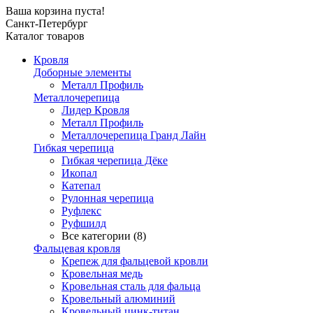
Ваша корзина пуста!
Санкт-Петербург
Каталог товаров
Кровля
Доборные элементы
Металл Профиль
Металлочерепица
Лидер Кровля
Металл Профиль
Металлочерепица Гранд Лайн
Гибкая черепица
Гибкая черепица Дёке
Икопал
Катепал
Рулонная черепица
Руфлекс
Руфшилд
Все категории (8)
Фальцевая кровля
Крепеж для фальцевой кровли
Кровельная медь
Кровельная сталь для фальца
Кровельный алюминий
Кровельный цинк-титан