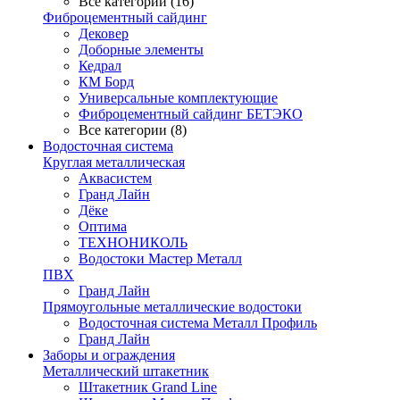
Все категории (16)
Фиброцементный сайдинг
Дековер
Доборные элементы
Кедрал
КМ Борд
Универсальные комплектующие
Фиброцементный сайдинг БЕТЭКО
Все категории (8)
Водосточная система
Круглая металлическая
Аквасистем
Гранд Лайн
Дёке
Оптима
ТЕХНОНИКОЛЬ
Водостоки Мастер Металл
ПВХ
Гранд Лайн
Прямоугольные металлические водостоки
Водосточная система Металл Профиль
Гранд Лайн
Заборы и ограждения
Металлический штакетник
Штакетник Grand Line