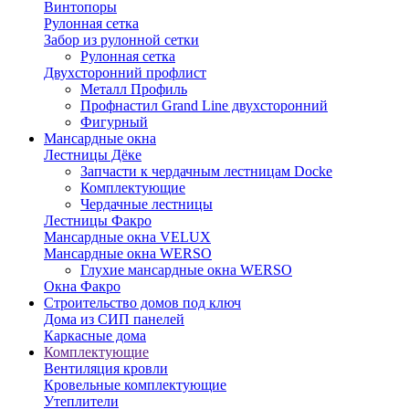
Винтопоры
Рулонная сетка
Забор из рулонной сетки
Рулонная сетка
Двухсторонний профлист
Металл Профиль
Профнастил Grand Line двухсторонний
Фигурный
Мансардные окна
Лестницы Дёке
Запчасти к чердачным лестницам Docke
Комплектующие
Чердачные лестницы
Лестницы Факро
Мансардные окна VELUX
Мансардные окна WERSO
Глухие мансардные окна WERSO
Окна Факро
Строительство домов под ключ
Дома из СИП панелей
Каркасные дома
Комплектующие
Вентиляция кровли
Кровельные комплектующие
Утеплители