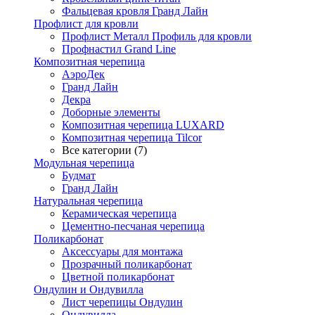
Фальцевая кровля Гранд Лайн
Профлист для кровли
Профлист Металл Профиль для кровли
Профнастил Grand Line
Композитная черепица
АэроДек
Гранд Лайн
Декра
Доборные элементы
Композитная черепица LUXARD
Композитная черепица Tilcor
Все категории (7)
Модульная черепица
Будмат
Гранд Лайн
Натуральная черепица
Керамическая черепица
Цементно-песчаная черепица
Поликарбонат
Аксессуары для монтажа
Прозрачный поликарбонат
Цветной поликарбонат
Ондулин и Ондувилла
Лист черепицы Ондулин
Ондувилла