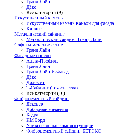
Гранд Лайн
Дёке
Все категории (9)
Искусственный камень
Искусственный камень Каньон для фасада
Кирисс
Металлический сайдинг
Металлический сайдинг Гранд Лайн
Софиты металлические
Гранд Лайн
Фасадные панели
Альта-Профиль
Гранд Лайн
Гранд Лайн Я-Фасад
Дёке
Доломит
Т-Сайдинг (Техоснастка)
Все категории (16)
Фиброцементный сайдинг
Дековер
Доборные элементы
Кедрал
КМ Борд
Универсальные комплектующие
Фиброцементный сайдинг БЕТЭКО