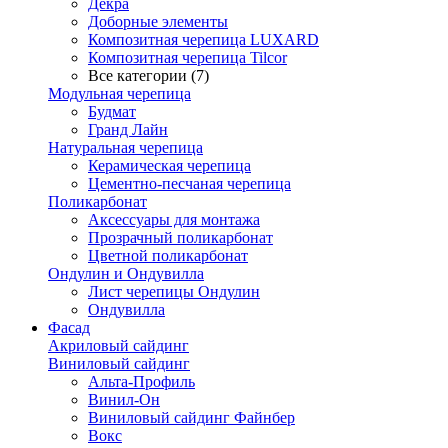
Декра
Доборные элементы
Композитная черепица LUXARD
Композитная черепица Tilcor
Все категории (7)
Модульная черепица
Будмат
Гранд Лайн
Натуральная черепица
Керамическая черепица
Цементно-песчаная черепица
Поликарбонат
Аксессуары для монтажа
Прозрачный поликарбонат
Цветной поликарбонат
Ондулин и Ондувилла
Лист черепицы Ондулин
Ондувилла
Фасад
Акриловый сайдинг
Виниловый сайдинг
Альта-Профиль
Винил-Он
Виниловый сайдинг Файнбер
Вокс