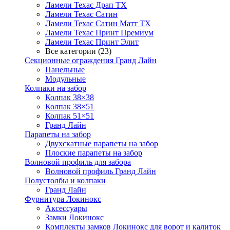
Ламели Техас Драп ТХ
Ламели Техас Сатин
Ламели Техас Сатин Матт ТХ
Ламели Техас Принт Премиум
Ламели Техас Принт Элит
Все категории (23)
Секционные ограждения Гранд Лайн
Панельные
Модульные
Колпаки на забор
Колпак 38×38
Колпак 38×51
Колпак 51×51
Гранд Лайн
Парапеты на забор
Двухскатные парапеты на забор
Плоские парапеты на забор
Волновой профиль для забора
Волновой профиль Гранд Лайн
Полустолбы и колпаки
Гранд Лайн
Фурнитура Локинокс
Аксессуары
Замки Локинокс
Комплекты замков Локинокс для ворот и калиток