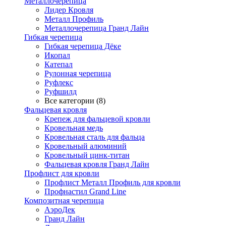
Металлочерепица
Лидер Кровля
Металл Профиль
Металлочерепица Гранд Лайн
Гибкая черепица
Гибкая черепица Дёке
Икопал
Катепал
Рулонная черепица
Руфлекс
Руфшилд
Все категории (8)
Фальцевая кровля
Крепеж для фальцевой кровли
Кровельная медь
Кровельная сталь для фальца
Кровельный алюминий
Кровельный цинк-титан
Фальцевая кровля Гранд Лайн
Профлист для кровли
Профлист Металл Профиль для кровли
Профнастил Grand Line
Композитная черепица
АэроДек
Гранд Лайн